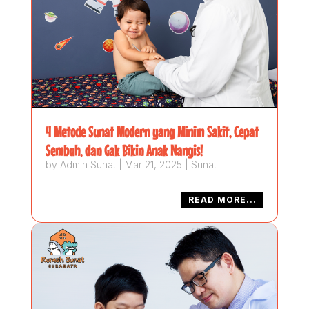
4 Metode Sunat Modern yang Minim Sakit, Cepat
Sembuh, dan Gak Bikin Anak Nangis!
by
Admin Sunat
|
Mar 21, 2025
|
Sunat
READ MORE...