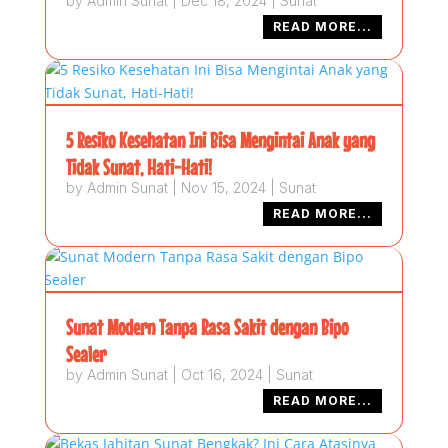
by
Admin Sunat
|
Dec 18, 2024
|
Sunat
READ MORE...
5 Resiko Kesehatan Ini Bisa Mengintai Anak yang
Tidak Sunat, Hati-Hati!
by
Admin Sunat
|
Nov 15, 2024
|
Sunat
READ MORE...
Sunat Modern Tanpa Rasa Sakit dengan Bipo
Sealer
by
Admin Sunat
|
Oct 16, 2024
|
Sunat
READ MORE...