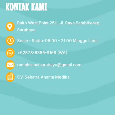
KONTAK KAMI
Ruko West Point 25H, Jl. Raya Sambikerep,
Surabaya.
Senin - Sabtu: 08.00 - 21.00 Minggu Libur
+62878-6886-8168 (WA)
rumahsunatsurabaya@gmail.com
CV. Sehatra Ananta Medika