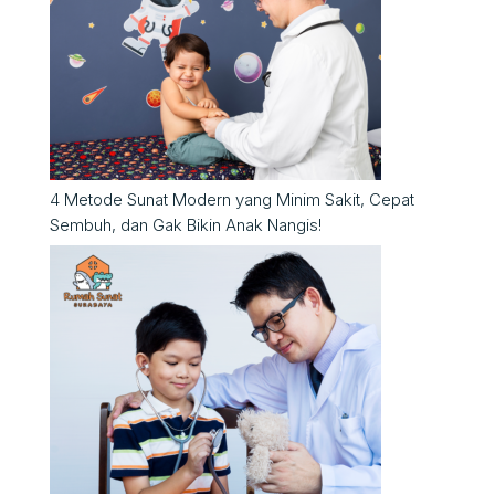
4 Metode Sunat Modern yang Minim Sakit, Cepat
Sembuh, dan Gak Bikin Anak Nangis!