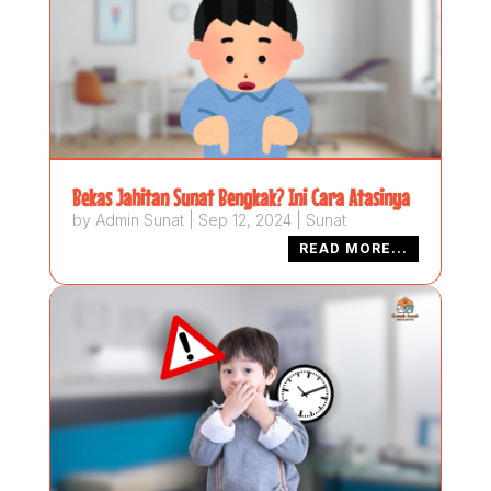
Bekas Jahitan Sunat Bengkak? Ini Cara Atasinya
by
Admin Sunat
|
Sep 12, 2024
|
Sunat
READ MORE...