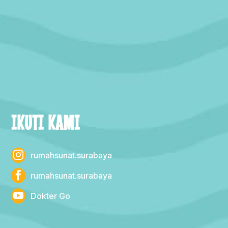
IKUTI KAMI
rumahsunat.surabaya
rumahsunat.surabaya
Dokter Go