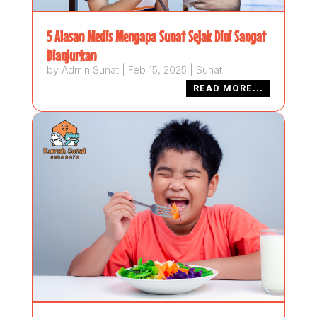
5 Alasan Medis Mengapa Sunat Sejak Dini Sangat
Dianjurkan
by
Admin Sunat
|
Feb 15, 2025
|
Sunat
READ MORE...