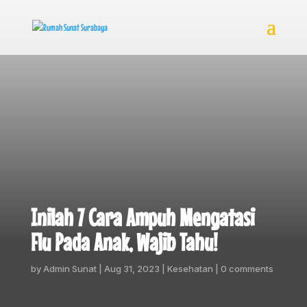
Inilah 7 Cara Ampuh Mengatasi
Flu Pada Anak, Wajib Tahu!
by
Admin Sunat
|
Aug 31, 2023
|
Kesehatan
|
0 comments