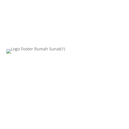
AKSES CEPAT
Beranda
Metode Sunat
Artikel
KONTAK KAMI